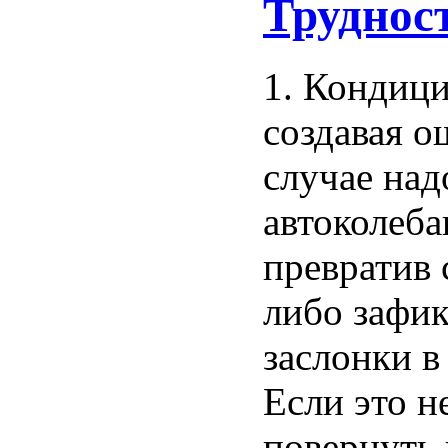
Труднос
1. Кондици
создавая о
случае на
автоколеб
превратив 
либо зафик
заслонки в
Если это н
повернуть