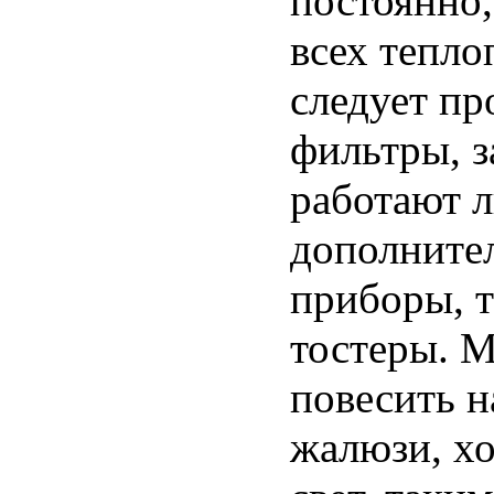
постоянно,
всех тепло
следует пр
фильтры, з
работают 
дополните
приборы, т
тостеры. 
повесить н
жалюзи, х