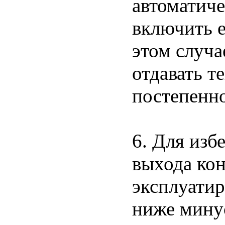
автоматиче
включить е
этом случа
отдавать т
постепенно
6. Для из
выхода кон
эксплуатир
ниже минус